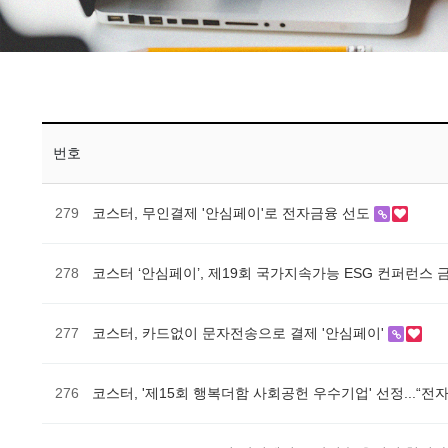
번호
279
코스터, 무인결제 '안심페이'로 전자금융 선도
278
코스터 ‘안심페이’, 제19회 국가지속가능 ESG 컨퍼런스
277
코스터, 카드없이 문자전송으로 결제 '안심페이'
276
코스터, '제15회 행복더함 사회공헌 우수기업' 선정...“