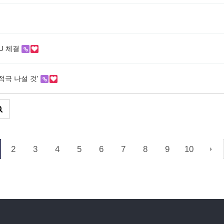
U 체결
적극 나설 것'
2
3
4
5
6
7
8
9
10