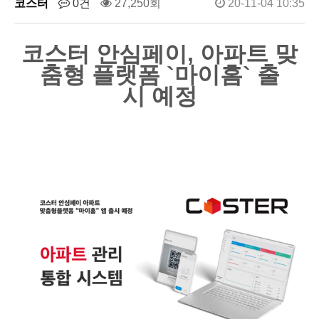
코스터
0건
27,250회
20-11-04 10:35
코스터 안심페이, 아파트 맞
춤형 플랫폼 `마이홈` 출
시 예정