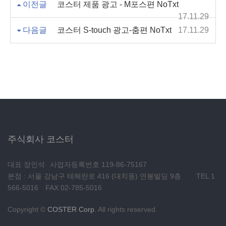
이전글
코스터 제품 광고 - M포스편 NoTxt
17.11.29
다음글
코스터 S-touch 광고-춤편 NoTxt
17.11.29
주식회사 코스터
대표 장인석
사업자등록번호 119-86-75167
본점 : 서울 강남구 테헤란로 416 (대치동) 연봉빌딩 9층
TEL 1
566-5016
FAX 02-785-5016
Copyright ©
COSTER Corp
. All rights reserved.