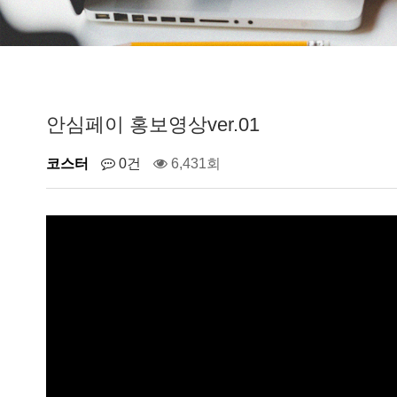
안심페이 홍보영상ver.01
코스터
0건
6,431회