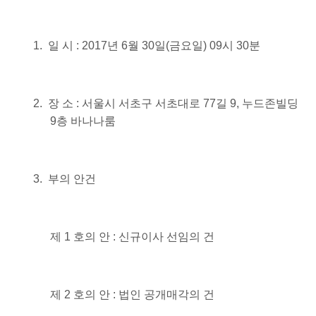
1.
일 시
: 2017
년
6
월
30
일
(
금요일
) 09
시
30
분
2.
장 소
:
서울시 서초구 서초대로
77
길
9,
누드존빌딩
9
층 바나나룸
3.
부의 안건
제
1
호의 안
:
신규이사 선임의 건
제
2
호의 안
:
법인 공개매각의 건