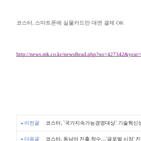
코스터
스마트폰에 실물카드만 대면 결제
,
OK
http://news.mk.co.kr/newsRead.php?no=427342&year
이전글
코스터, `국가지속가능경영대상` 기술혁신상
다음글
코스터, 동남아 진출 착수…'글로벌 시장' 