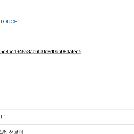
CH'.....
dx5c4bc194858ac6fb0d8d0db084afec5
h’
시스템 선보여