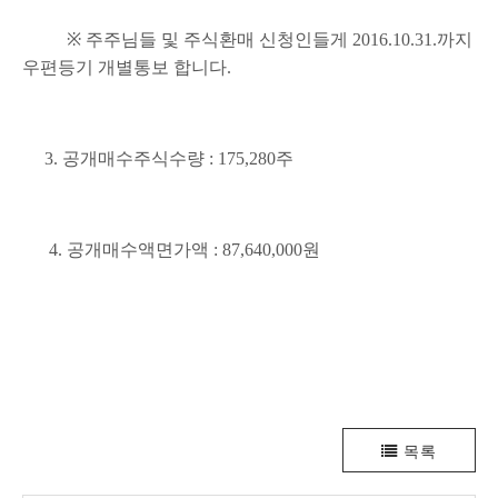
※
주주님들 및 주식환매 신청인들게
2016.10.31.
까지
우편등기 개별통보 합니다
.
3.
공개매수주식수량
: 175,280
주
4.
공개매수액면가액
: 87,640,000
원
목록