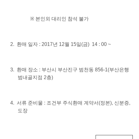
※
본인외 대리인 참석 불가
2.
환매 일자
: 2017
년
12
월
15
일
(
금
) 14 : 00 ~
3.
환매 장소
:
부산시 부산진구 범천동
856-1(
부산은행
범내골지점
2
층
)
4.
서류 준비물
:
조건부 주식환매 계약서
(
정본
),
신분증
,
도장