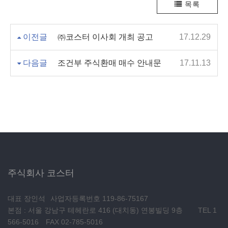
목록
이전글
㈜코스터 이사회 개최 공고
17.12.29
다음글
조건부 주식환매 매수 안내문
17.11.13
주식회사 코스터
대표 장인석
사업자등록번호 119-86-75167
본점 : 서울 강남구 테헤란로 416 (대치동) 연봉빌딩 9층
TEL 1
566-5016
FAX 02-785-5016